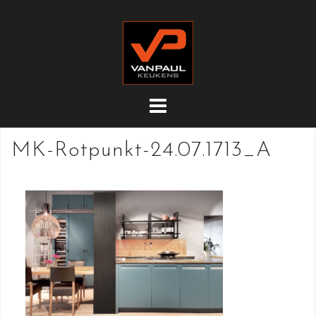
Doorgaan
naar
inhoud
MK-Rotpunkt-24.07.1713_A