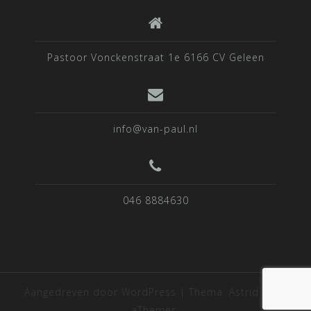
Pastoor Vonckenstraat 1e 6166 CV Geleen
info@van-paul.nl
046 8884630
Aangedreven door WordPress
|
Thema:
Astrid
door
aThemes.