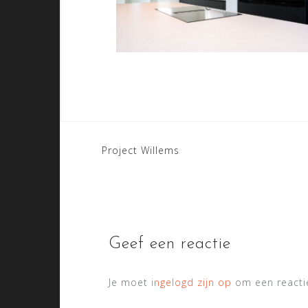
Bericht
Project Willems
navigatie
Geef een reactie
Je moet
ingelogd zijn op
om een reactie