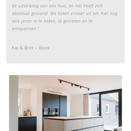
de uitstraling van ons huis, en het heeft zich
absoluut geloond. We kijken ernaar uit om hier nog
vele jaren in te koken, te genieten en te
ontspannen."
Kai & Britt – Beek