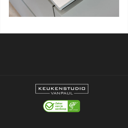
/ Free Portfolio Plugin for WordPress by
Silicon
Themes
.