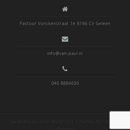
Pastoor Vonckenstraat 1e 6166 CV Geleen
info@van-paul.nl
046 8884630
Aangedreven door WordPress
|
Thema:
Astrid
door
aThemes.