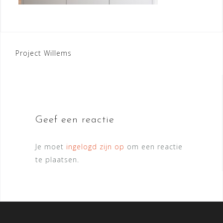
Bericht
Project Willems
navigatie
Geef een reactie
Je moet
ingelogd zijn op
om een reactie
te plaatsen.