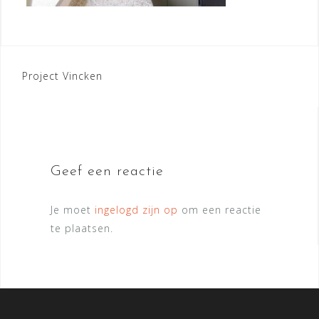
Bericht
Project Vincken
navigatie
Geef een reactie
Je moet
ingelogd zijn op
om een reactie
te plaatsen.