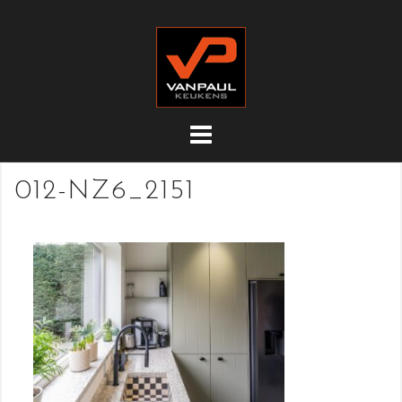
Doorgaan
naar
inhoud
012-NZ6_2151