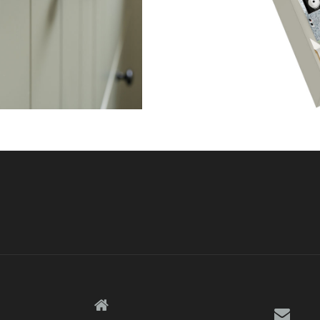
on Themes
.