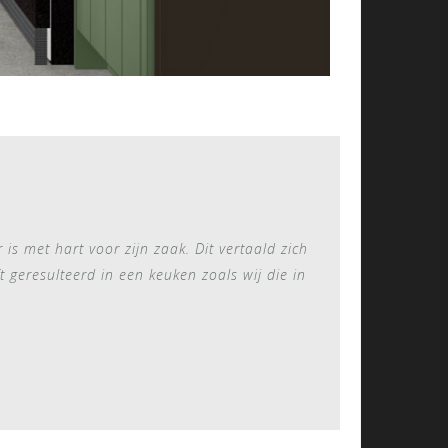
 met hart voor zijn zaak. Dit vertaald zich
t geresulteerd in een keuken zoals wij die in