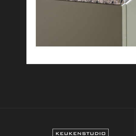
/ Free Portfolio Plugin for WordPress by
Silic