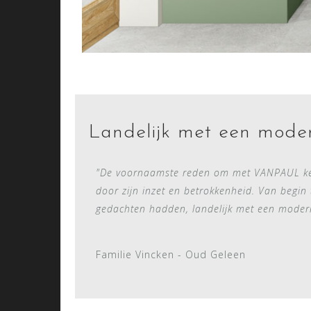
Landelijk met een mode
"De voornaamste reden om met VANPAUL keuken
door zijn inzet en betrokkenheid. Van begin t
gedachten hadden, landelijk met een moderne
Familie Vincken - Oud Geleen