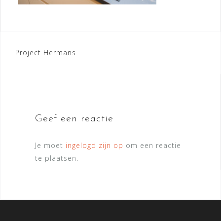
Bericht
Project Hermans
navigatie
Geef een reactie
Je moet
ingelogd zijn op
om een reactie
te plaatsen.