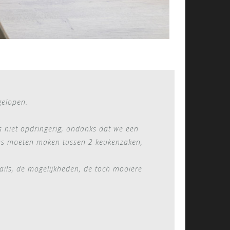
gelopen.
is niet opdringerig, ondanks dat we een
eus moeten maken tussen 2 keukenzaken,
ls, de mogelijkheden, de toch mooiere