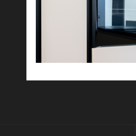
/ Free Portfolio Plugin for WordPress by
Silic