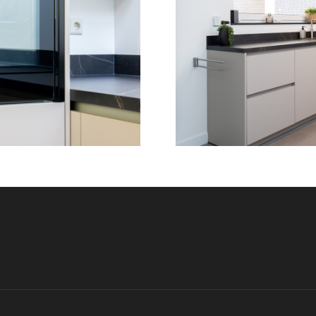
on Themes
.