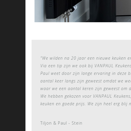
"We wilden na 20 jaar een nieuwe keuken en 
Via een tip zijn we ook bij VANPAUL Keuken
Paul weet door zijn lange ervaring in deze b
aantal keer langs zijn geweest omdat we we
waar we een aantal keren zijn geweest om d
We hebben gekozen voor VANPAUL Keukens, m
keuken en goede prijs. We zijn heel erg blij
Tiljon & Paul - Stein