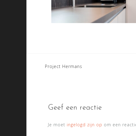
Bericht
Project Hermans
navigatie
Geef een reactie
Je moet
ingelogd zijn op
om een reactie