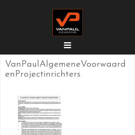
Doorgaan
naar
inhoud
VanPaulAlgemeneVoorwaard
enProjectinrichters