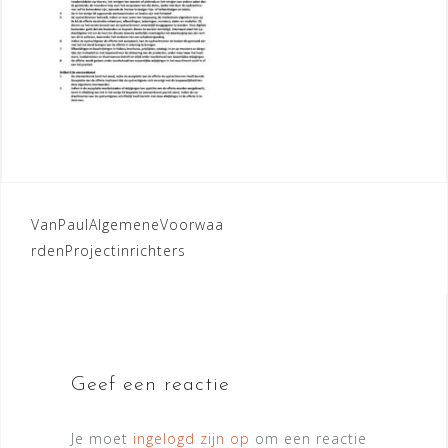
Bericht
VanPaulAlgemeneVoorwaa
rdenProjectinrichters
navigatie
Geef een reactie
Je moet
ingelogd zijn op
om een reactie