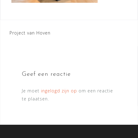
Bericht
Project van Hoven
navigatie
Geef een reactie
Je moet
ingelogd zijn op
om een reactie
te plaatsen.