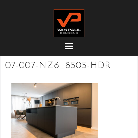
Doorgaan
naar
inhoud
07-007-NZ6_8505-HDR