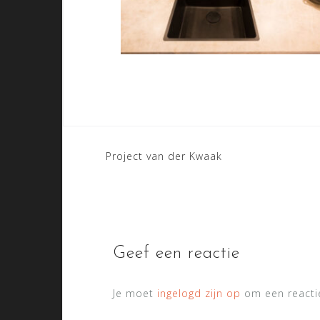
Bericht
Project van der Kwaak
navigatie
Geef een reactie
Je moet
ingelogd zijn op
om een reactie