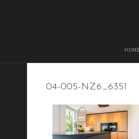
Doorgaan
naar
inhoud
HOM
04-005-NZ6_6351