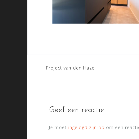
Bericht
Project van den Hazel
navigatie
Geef een reactie
Je moet
ingelogd zijn op
om een reactie