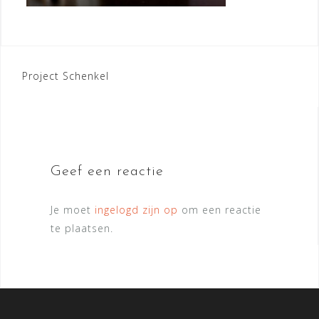
Bericht
Project Schenkel
navigatie
Geef een reactie
Je moet
ingelogd zijn op
om een reactie
te plaatsen.