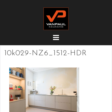
Doorgaan
naar
inhoud
10k029-NZ6_1512-HDR