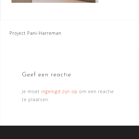
Bericht
Project Pani-Harreman
navigatie
Geef een reactie
Je moet
ingelogd zijn op
om een reactie
te plaatsen.