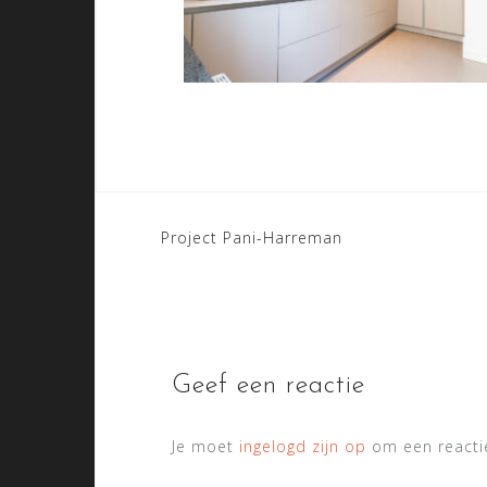
Bericht
Project Pani-Harreman
navigatie
Geef een reactie
Je moet
ingelogd zijn op
om een reactie