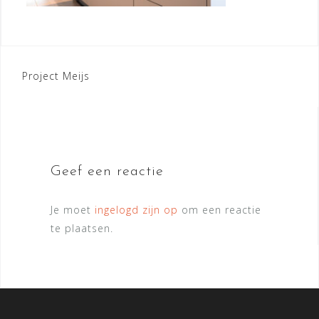
Bericht
Project Meijs
navigatie
Geef een reactie
Je moet
ingelogd zijn op
om een reactie
te plaatsen.