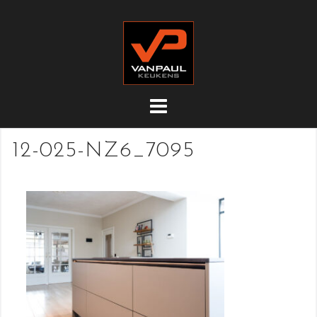
Doorgaan
naar
inhoud
12-025-NZ6_7095