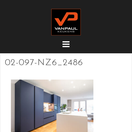
Doorgaan
naar
inhoud
02-097-NZ6_2486