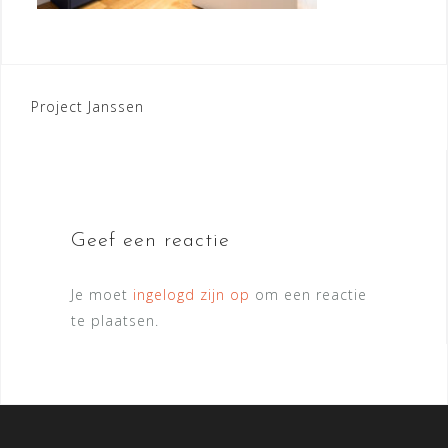
Bericht
Project Janssen
navigatie
Geef een reactie
Je moet
ingelogd zijn op
om een reactie
te plaatsen.