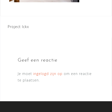
Bericht
Project Ickx
navigatie
Geef een reactie
Je moet
ingelogd zijn op
om een reactie
te plaatsen.