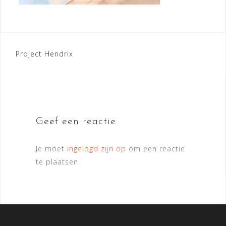
Bericht
Project Hendrix
navigatie
Geef een reactie
Je moet
ingelogd zijn op
om een reactie
te plaatsen.