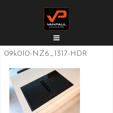
Doorgaan
naar
inhoud
09k010-NZ6_1317-HDR