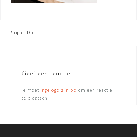
Bericht
Project Dols
navigatie
Geef een reactie
Je moet
ingelogd zijn op
om een reactie
te plaatsen.