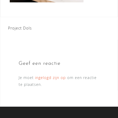
Bericht
Project Dols
navigatie
Geef een reactie
Je moet
ingelogd zijn op
om een reactie
te plaatsen.