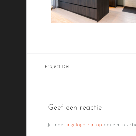
Bericht
Project Delil
navigatie
Geef een reactie
Je moet
ingelogd zijn op
om een reactie