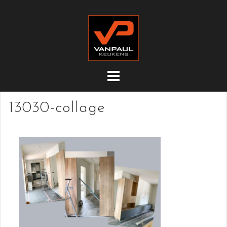
Doorgaan
naar
inhoud
13030-collage