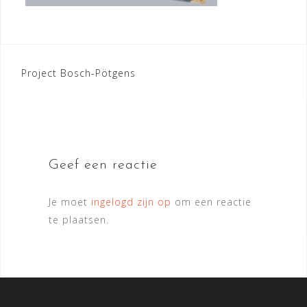
Bericht
Project Bosch-Pötgens
navigatie
Geef een reactie
Je moet
ingelogd zijn op
om een reactie
te plaatsen.