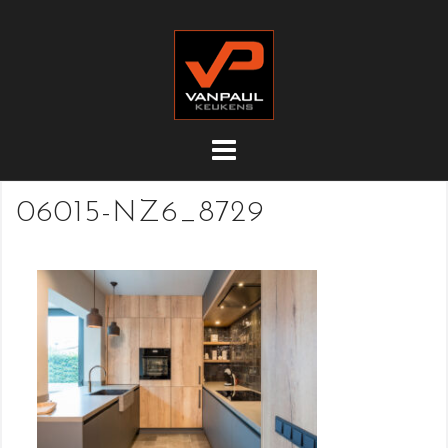
Doorgaan
naar
inhoud
06015-NZ6_8729