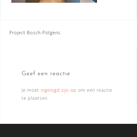
Bericht
Project Bosch-Pötgens
navigatie
Geef een reactie
Je moet
ingelogd zijn op
om een reactie
te plaatsen.