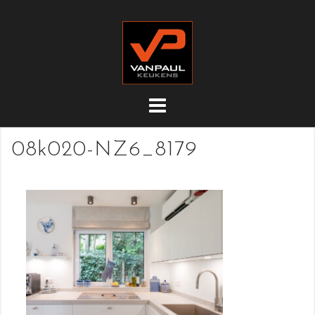
Doorgaan
naar
inhoud
08k020-NZ6_8179