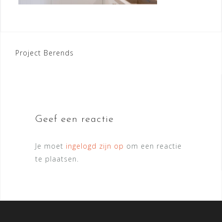
Bericht
Project Berends
navigatie
Geef een reactie
Je moet
ingelogd zijn op
om een reactie
te plaatsen.