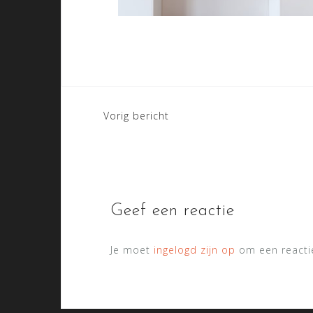
Bericht
Vorig bericht
navigatie
Geef een reactie
Je moet
ingelogd zijn op
om een reactie