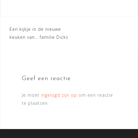
Bericht
Een kijkje in de nieuwe
keuken van… familie Dicks
navigatie
Geef een reactie
Je moet
ingelogd zijn op
om een reactie
te plaatsen.