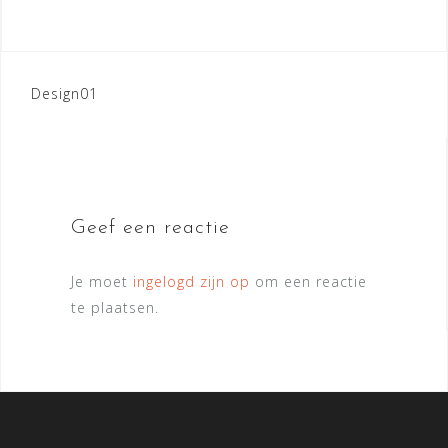
Bericht
Design01
navigatie
Geef een reactie
Je moet
ingelogd zijn op
om een reactie
te plaatsen.