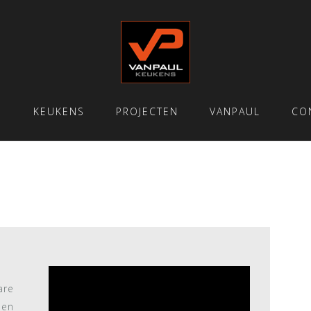
E
KEUKENS
PROJECTEN
VANPAUL
CO
are
een