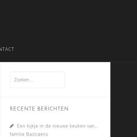
NTACT
Zoeken
naar:
RECENTE BERICHTEN
Een kijkje in de nieuwe keuken van…
familie Bastiaens