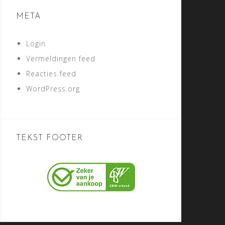
META
Login
Vermeldingen feed
Reacties feed
WordPress.org
TEKST FOOTER