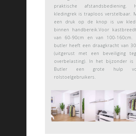
praktische afstandsbediening. 
kledingrek is traploos verstelbaar. 
een druk op de knop is uw kled
binnen handbereik.Voor kastbreed
van 60-90cm en van 100-160cm.
butler heeft een draagkracht van 30
(uitgerust met een beveiliging te
overbelasting). In het bijzonder is
Butler een grote hulp vo
rolstoelgebruikers.