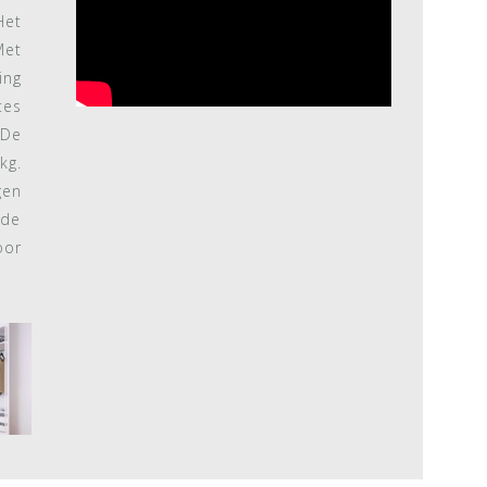
Het
Met
ing
tes
 De
kg.
gen
 de
or