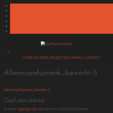
Doorgaan
naar
inhoud
HOME
KEUKENS
PROJECTEN
VANPAUL
CONTACT
Alleenopafspraak_bewerkt-5
Bericht
Alleenopafspraak_bewerkt-5
navigatie
Geef een reactie
Je moet
ingelogd zijn op
om een reactie te plaatsen.