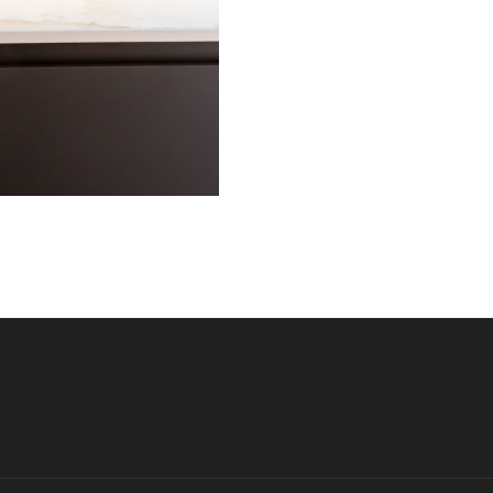
on Themes
.