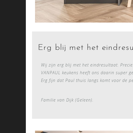
Erg blij met het eindresu
Wij zijn erg blij met het eindresultaat. Preci
VANPAUL keukens heeft ons daarin super g
Erg fijn dat Paul thuis langs komt voor de pe
Familie van Dijk (Geleen).