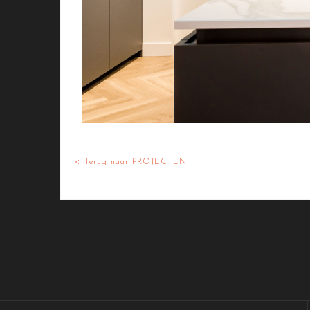
< Terug naar PROJECTEN
/ Free Portfolio Plugin for WordPress by
Silic