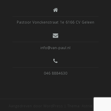
Pastoor Vonckenstraat 1e 6166 CV Geleen
info@van-paul.nl
046 8884630
Aangedreven door WordPress
|
Thema:
Astrid
door