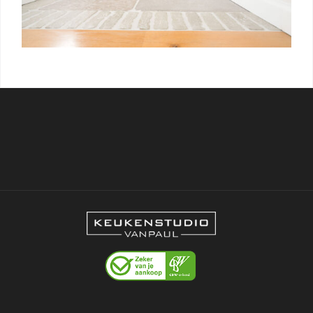
/ Free Portfolio Plugin for WordPress by
Silicon
Themes
.