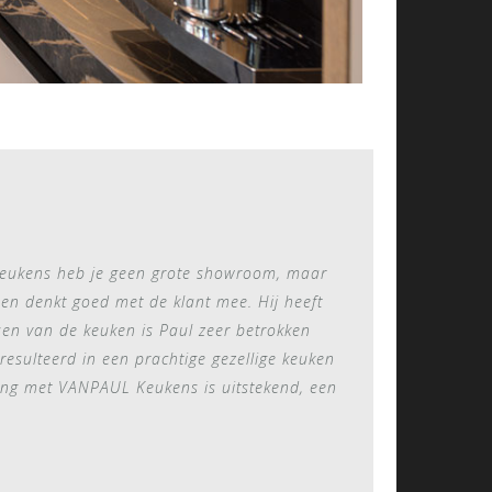
eukens heb je geen grote showroom, maar
 en denkt goed met de klant mee. Hij heeft
tsen van de keuken is Paul zeer betrokken
resulteerd in een prachtige gezellige keuken
ring met VANPAUL Keukens is uitstekend, een