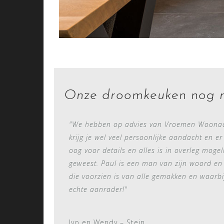
Onze droomkeuken nog m
"We hebben op advies van Vroemen Woonadv
krijg je wel veel persoonlijke aandacht en e
oog voor details en alles is in overleg moge
geweest. Paul is een man van zijn woord en s
die voorzien is van alle gemakken en waarb
echte aanrader!"
Ivo en Wendy – Stein